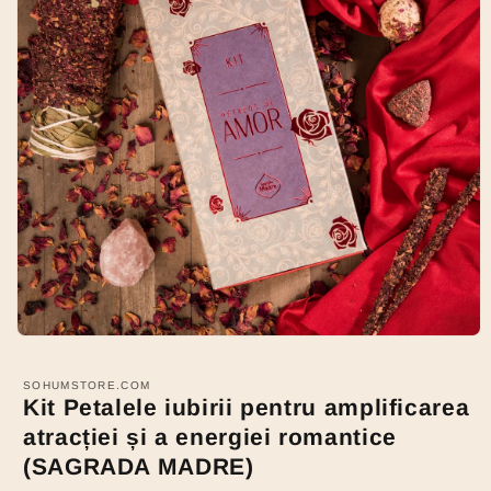
Open
media
1
SOHUMSTORE.COM
in
Kit Petalele iubirii pentru amplificarea
modal
atracției și a energiei romantice
(SAGRADA MADRE)