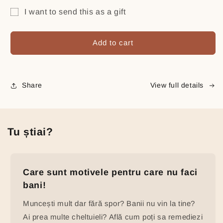
for
for
I want to send this as a gift
SO
SO
Gift
HUM
HUM
Gift
Gift
card
Add to cart
Voucher
Voucher
recipient
-
-
form
Card
Card
Cadou
Cadou
collapsed
Share
View full details
Tu știai?
Care sunt motivele pentru care nu faci
bani!
Muncești mult dar fără spor? Banii nu vin la tine?
Ai prea multe cheltuieli? Află cum poți sa remediezi