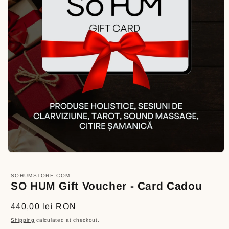
Open
media
1
SOHUMSTORE.COM
in
SO HUM Gift Voucher - Card Cadou
modal
Regular
440,00 lei RON
price
Shipping
calculated at checkout.