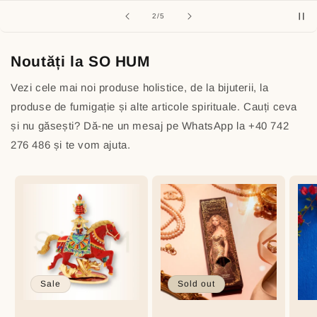
of
2
/
5
Noutăți la SO HUM
Vezi cele mai noi produse holistice, de la bijuterii, la
produse de fumigație și alte articole spirituale. Cauți ceva
și nu găsești? Dă-ne un mesaj pe WhatsApp la
+40 742
276 486
și te vom ajuta.
Sale
Sold out