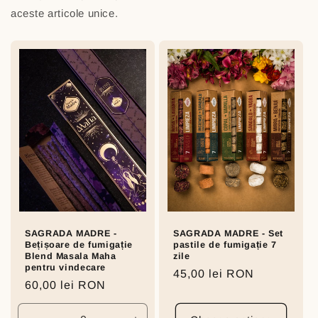
aceste articole unice.
SAGRADA MADRE -
SAGRADA MADRE - Set
Bețișoare de fumigație
pastile de fumigație 7
Blend Masala Maha
zile
pentru vindecare
Regular
45,00 lei RON
Regular
60,00 lei RON
price
price