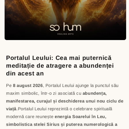
Open
media
1
in
Portalul Leului: Cea mai puternică
modal
meditație de atragere a abundenței
din acest an
Pe
8 august 2026
, Portalul Leului ajunge la punctul său
maxim simbolic, într-o zi asociată cu
abundența,
manifestarea, curajul și deschiderea unui nou ciclu de
viață
.Portalul Leului reprezintă o celebrare spirituală
modernă care reunește
energia Soarelui în Leu,
simbolistica stelei Sirius și puterea numerologică a