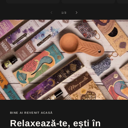
of
1
/
3
BINE AI REVENIT ACASĂ
Relaxează-te, ești în