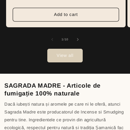
price
Add to cart
of
1
/
10
View all
SAGRADA MADRE - Articole de
fumigație 100% naturale
Dacă iubești natura și aromele pe care ni le oferă, atunci
Sagrada Madre este producatorul de Incense si Smudging
pentru tine. Ingredientele ce provin din agricultură
ecologică, respectul pentru natură si tradiția Șamanică fac