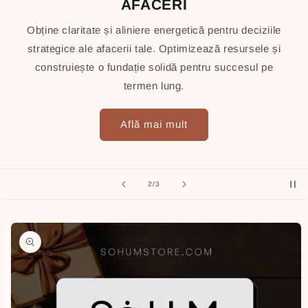
AFACERI
Obține claritate și aliniere energetică pentru deciziile
strategice ale afacerii tale. Optimizează resursele și
construiește o fundație solidă pentru succesul pe
termen lung.
Află mai mult
of
2
/
3
Skip to
product
information