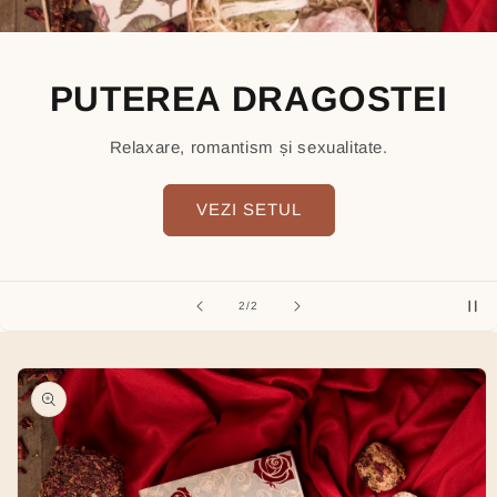
PUTEREA DRAGOSTEI
Relaxare, romantism și sexualitate.
VEZI SETUL
of
2
/
2
Skip to
product
information