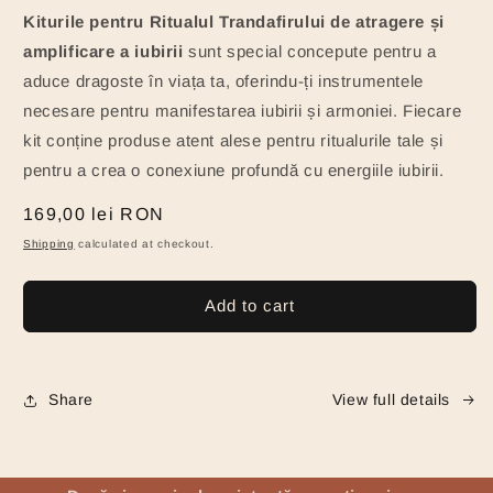
Kiturile pentru Ritualul Trandafirului de atragere și
amplificare a iubirii
sunt special concepute pentru a
aduce dragoste în viața ta, oferindu-ți instrumentele
necesare pentru manifestarea iubirii și armoniei. Fiecare
kit conține produse atent alese pentru ritualurile tale și
pentru a crea o conexiune profundă cu energiile iubirii.
Regular
169,00 lei RON
price
Shipping
calculated at checkout.
Add to cart
Share
View full details