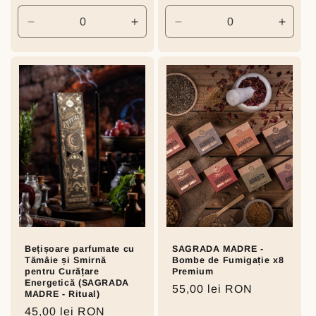
price
Decrease
Increase
Decrease
Incre
quantity
quantity
quantity
quanti
for
for
for
for
Default
Default
Default
Defaul
Title
Title
Title
Title
Bețișoare parfumate cu
SAGRADA MADRE -
Tămâie și Smirnă
Bombe de Fumigație x8
pentru Curățare
Premium
Energetică (SAGRADA
Regular
55,00 lei RON
MADRE - Ritual)
price
Regular
45,00 lei RON