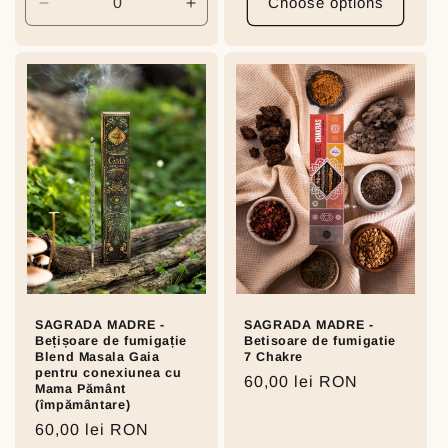
Choose options
Decrease
Increase
quantity
quantity
for
for
Default
Default
Title
Title
SAGRADA MADRE -
SAGRADA MADRE -
Bețișoare de fumigație
Betisoare de fumigatie
Blend Masala Gaia
7 Chakre
pentru conexiunea cu
Regular
60,00 lei RON
Mama Pământ
price
(împământare)
Regular
60,00 lei RON