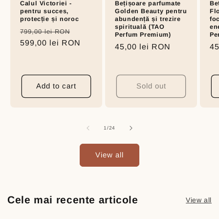
Calul Victoriei -
Bețișoare parfumate
Be
pentru succes,
Golden Beauty pentru
Fl
protecție și noroc
abundență și trezire
fo
spirituală (TAO
en
Regular
Sale
799,00 lei RON
Perfum Premium)
Pe
price
599,00 lei RON
price
Regular
45,00 lei RON
Re
45
price
pr
Add to cart
Sold out
of
1
/
24
View all
Cele mai recente articole
View all