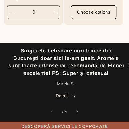
price
Choose options
Decrease
Increase
quantity
quantity
for
for
Default
Default
Title
Title
Singurele bețișoare non toxice din
București doar aici le-am gasit. Aromele
sunt foarte intense iar recomandările Elenei
excelente! PS: Super și cafeaua!
Mirela S.
Detalii
of
1
/
4
DESCOPERĂ SERVICIILE CORPORATE