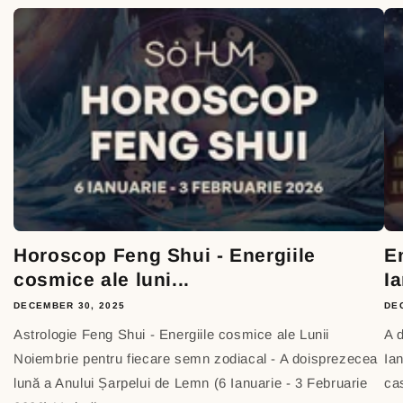
Horoscop Feng Shui - Energiile
E
cosmice ale luni...
Ia
DECEMBER 30, 2025
DE
Astrologie Feng Shui - Energiile cosmice ale Lunii
A 
Noiembrie pentru fiecare semn zodiacal - A doisprezecea
Ia
lună a Anului Șarpelui de Lemn (6 Ianuarie - 3 Februarie
cas