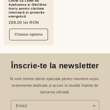
Colier cu Lemn de
Ayahuasca și Obsidian
Auriu pentru claritate
interioară și protecție
energetică
Regular
269,00 lei RON
price
Choose options
Înscrie-te la newsletter
Îți vom trimite oferte speciale pentru membrii noștri,
evenimente dedicate și acces la noutăți înainte de
lansarea oficială.
Email