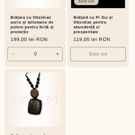
Sold out
o
n
Brățara cu Obsidian
Brățară cu Pi Xiu și
auriu și talismane de
Obsidian pentru
putere pentru forță și
abundență și
:
protecție
prosperitate
Regular
199,00 lei RON
Regular
119,00 lei RON
price
price
Sold out
Decrease
Increase
quantity
quantity
for
for
Default
Default
Title
Title