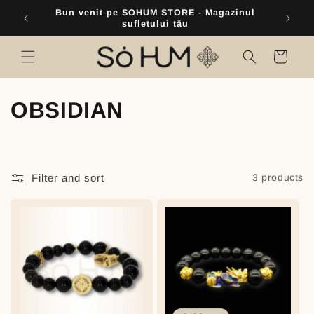
Skip to
Bun venit pe SOHUM STORE - Magazinul
Intră î
content
sufletului tău
Cart
C
OBSIDIAN
o
l
Filter and sort
3 products
l
e
c
t
i