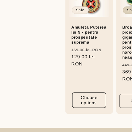
t
Sale
So
i
Amuleta Puterea
Broa
lui 9 - pentru
pici
prosperitate
giga
o
supremă
pent
pros
Regular
Sale
169,00 lei RON
noro
n
price
129,00 lei
price
neaș
RON
Reg
449,
:
pric
369,
RO
Choose
options