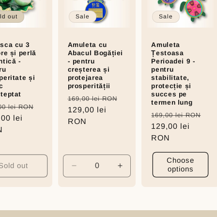
ld out
Sale
Sale
sca cu 3
Amuleta cu
Amuleta
ore și perlă
Abacul Bogăției
Țestoasa
ntică -
- pentru
Perioadei 9 -
ru
creșterea și
pentru
peritate și
protejarea
stabilitate,
c
prosperității
protecție și
teptat
succes pe
Regular
Sale
169,00 lei RON
termen lung
ular
Sale
00 lei RON
price
129,00 lei
price
Regular
Sa
169,00 lei RON
e
00 lei
price
RON
price
129,00 lei
pr
N
RON
Choose
Sold out
options
Decrease
Increase
quantity
quantity
for
for
Default
Default
Title
Title