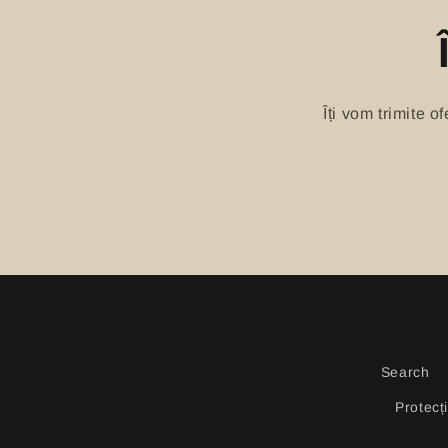
Îți vom trimite 
Search
Protecț