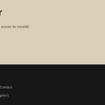
r
 acces la noutăți
Contact
iilor)