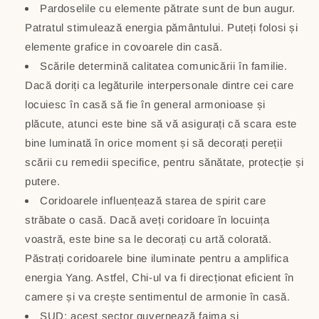
Pardoselile cu elemente pătrate sunt de bun augur.
Patratul stimulează energia pământului. Puteți folosi și
elemente grafice in covoarele din casă.
Scările determină calitatea comunicării în familie.
Dacă doriți ca legăturile interpersonale dintre cei care
locuiesc în casă să fie în general armonioase și
plăcute, atunci este bine să vă asigurați că scara este
bine luminată în orice moment și să decorați pereții
scării cu remedii specifice, pentru sănătate, protecție și
putere.
Coridoarele influențează starea de spirit care
străbate o casă. Dacă aveți coridoare în locuința
voastră, este bine sa le decorați cu artă colorată.
Păstrați coridoarele bine iluminate pentru a amplifica
energia Yang. Astfel, Chi-ul va fi direcționat eficient în
camere și va crește sentimentul de armonie în casă.
SUD: acest sector guvernează faima și