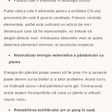
Folosiți cele 5 Elemente în avantajul vostru
Puteți utiliza cele 5 elemente pentru a echilibra Chi-ului
provenind din cele 8 puncte cardinale. Folosim simbolic
elementele, astfel este suficient un articol de mici
dimensiuni care să fie reprezentativ, nu trebuie să
alegeți obiecte mari. Amlasarea obiectelor mari ar putea
deteriora elementul intrinsec al sectorului respectiv.
Neutralizați energia nebenefica a pământului cu ​​
plante
Energia din pământ poate uneori să fie prea Yin și aceasta
poate deveni sursa bolilor și a altor probleme. Acest lucru
se întâmplă atunci când pământul este gol. Contracarați
acest aspect înconjurându-vă casa cu plante și arbuști
veșnic verzi.
Restabilirea echilibrului yin și yang în casă