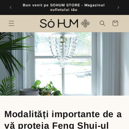
Skip to
Intră în contact cu noi. Scrie-ne pe WhatsApp
content
+40 742 276486
Cart
Modalități importante de a
vă proteja Feng Shui-ul