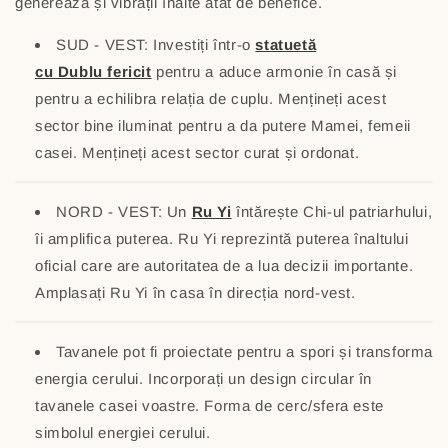
generează și vibrații înalte atât de benefice.
SUD - VEST: Investiți într-o
statuetă
cu Dublu fericit
pentru a aduce armonie în casă și
pentru a echilibra relația de cuplu. Mențineți acest
sector bine iluminat pentru a da putere Mamei, femeii
casei. Mențineți acest sector curat și ordonat.
NORD - VEST: Un
Ru Yi
întărește Chi-ul patriarhului,
îi amplifica puterea. Ru Yi reprezintă puterea înaltului
oficial care are autoritatea de a lua decizii importante.
Amplasați Ru Yi în casa în direcția nord-vest.
Tavanele pot fi proiectate pentru a spori și transforma
energia cerului. Incorporați un design circular în
tavanele casei voastre. Forma de cerc/sfera este
simbolul energiei cerului.