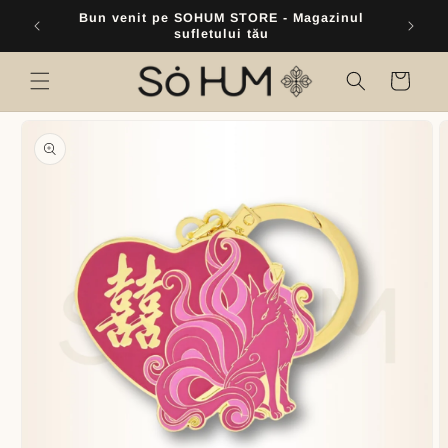
Skip to
Bun venit pe SOHUM STORE - Magazinul
content
sufletului tău
Cart
Skip to
product
information