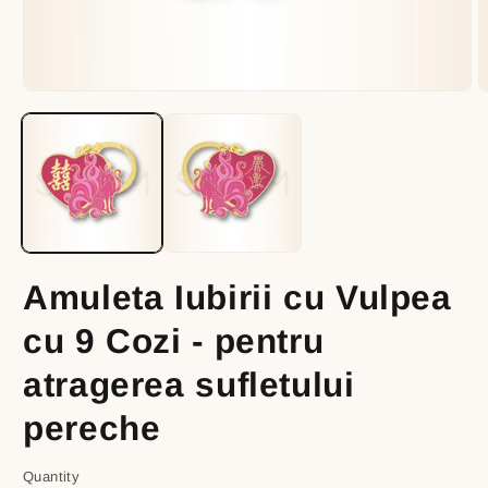
Open
O
media
m
1
2
in
i
modal
m
Amuleta Iubirii cu Vulpea
cu 9 Cozi - pentru
atragerea sufletului
pereche
Quantity