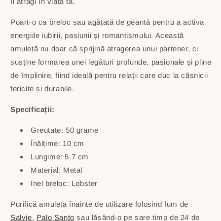
îi atragi în viața ta.
Poart-o ca breloc sau agățată de geantă pentru a activa
energiile iubirii, pasiunii și romantismului. Această
amuletă nu doar că sprijină atragerea unui partener, ci
susține formarea unei legături profunde, pasionale și pline
de împlinire, fiind ideală pentru relații care duc la căsnicii
fericite și durabile.
Specificații:
Greutate: 50 grame
Înălțime: 10 cm
Lungime: 5.7 cm
Material: Metal
Inel breloc: Lobster
Purifică amuleta înainte de utilizare folosind fum de
Salvie
,
Palo Santo
sau lăsând-o pe sare timp de 24 de