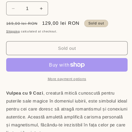
Decrease
Increase
quantity
quantity
for
for
Regular
Sale
129,00 lei RON
169,00 lei RON
Sold out
Amuleta
Amuleta
price
price
Shipping
calculated at checkout.
Iubirii
Iubirii
cu
cu
Vulpea
Vulpea
Sold out
cu
cu
9
9
Cozi
Cozi
-
-
pentru
pentru
More payment options
atragerea
atragerea
sufletului
sufletului
Vulpea cu 9 Cozi
, creatură mitică cunoscută pentru
pereche
pereche
puterile sale magice în domeniul iubirii, este simbolul ideal
pentru cei care doresc să atragă romantismul și conexiuni
autentice. Această amuletă amplifică carisma personală
și magnetismul, făcându-te irezistibil în fața celor pe care