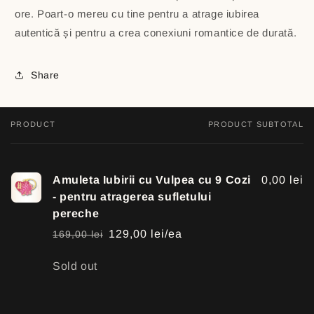
ore. Poart-o mereu cu tine pentru a atrage iubirea
autentică și pentru a crea conexiuni romantice de durată.
Share
PRODUCT
PRODUCT SUBTOTAL
Your
cart
Amuleta Iubirii cu Vulpea cu 9 Cozi
0,00 lei
- pentru atragerea sufletului
pereche
129,00 lei/ea
169,00 lei
Regular
Sale
price
price
Quantity
Sold out