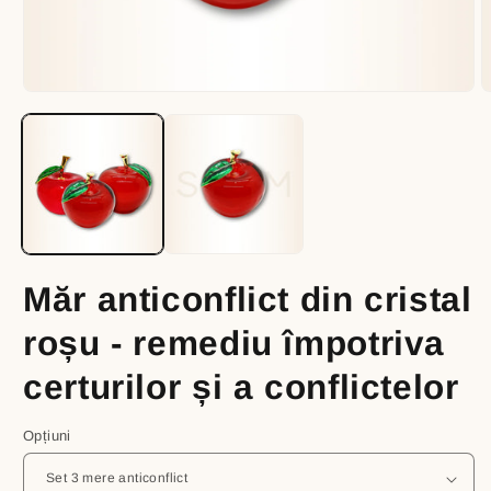
Open
O
media
m
1
2
in
i
modal
m
Măr anticonflict din cristal
roșu - remediu împotriva
certurilor și a conflictelor
Opțiuni