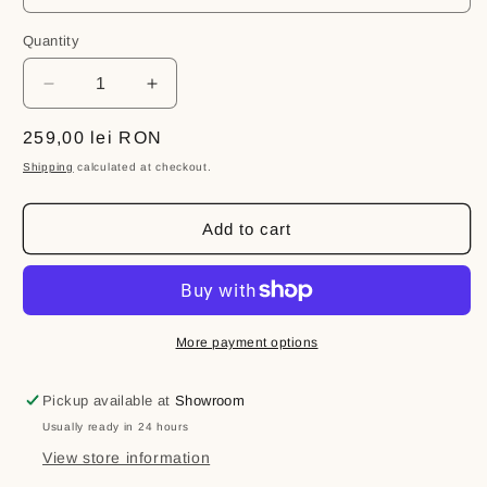
Quantity
Decrease
Increase
quantity
quantity
for
for
Regular
259,00 lei RON
Măr
Măr
price
Shipping
calculated at checkout.
anticonflict
anticonflict
din
din
cristal
cristal
Add to cart
roșu
roșu
-
-
remediu
remediu
împotriva
împotriva
certurilor
certurilor
More payment options
și
și
a
a
Pickup available at
Showroom
conflictelor
conflictelor
Usually ready in 24 hours
View store information