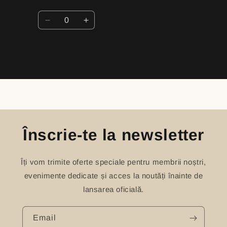
Quantity
Decrease
Increase
quantity
quantity
for
for
Set
Set
3
3
mere
mere
Loading...
anticonflict
anticonflict
Înscrie-te la newsletter
Îți vom trimite oferte speciale pentru membrii noștri,
evenimente dedicate și acces la noutăți înainte de
lansarea oficială.
Email