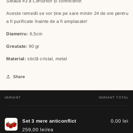
Steaua #3 a Certurilor și conflictelor.
Aceste remedii se vor ține pe sare minim 24 de ore pentru
a fi purificate înainte de a fi amplasate!
Diametru:
6,5cm
Greutate:
90 gr
Material:
sticlă cristal, metal
Share
VARIANT
VARIANT TOTAL
Your
cart
Set 3 mere anticonflict
0,00 lei
259,00 lei/ea