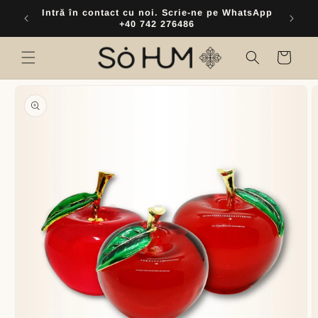
Skip to
inul
Intră în contact cu noi. Scrie-ne pe WhatsApp
content
+40 742 276486
Cart
Skip to
product
information