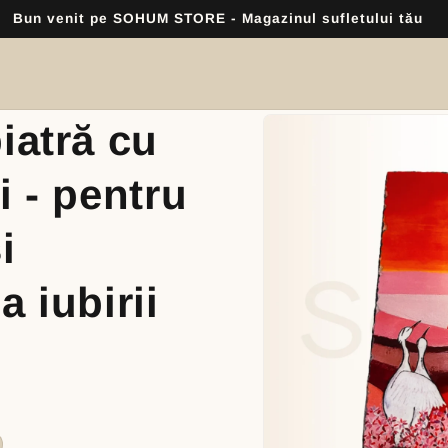
ntră în contact cu noi. Scrie-ne pe WhatsApp +40 742 27648
Skip to
iatră cu
product
information
i - pentru
i
a iubirii