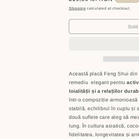
Placă
Placă
price
Shipping
calculated at checkout.
din
din
piatră
piatră
cu
cu
Sold
cei
cei
2
2
cocori
cocori
-
-
pentru
pentru
atragerea
atragerea
și
și
Această placă Feng Shui din p
amplificarea
amplificarea
remediu elegant pentru
activ
iubirii
iubirii
loialității și a relațiilor durab
într-o compoziție armonioasă
stabilă, echilibrul în cuplu ș
două suflete care aleg să m
lung. În cultura asiatică, coco
fidelitatea, longevitatea și arm