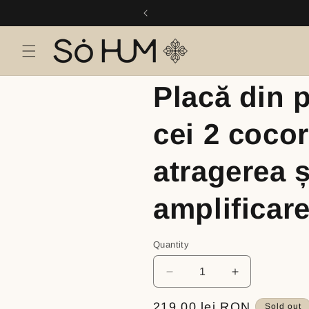
Skip to
I
content
Placă din p
cei 2 cocor
atragerea ș
amplificare
Quantity
Decrease
Increase
quantity
quantity
for
for
Regular
219,00 lei RON
Sold out