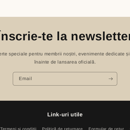
Înscrie-te la newslette
oferte speciale pentru membrii noștri, evenimente dedicate și
înainte de lansarea oficială.
Email
Link-uri utile
Termeni și condiții
Politică de returnare
Formular de retur