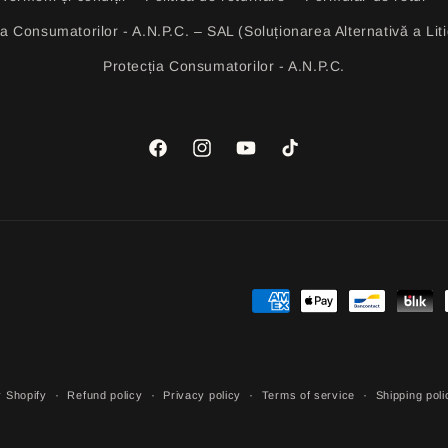
ia Consumatorilor - A.N.P.C. – SAL (Soluționarea Alternativă a Litig
Protecția Consumatorilor - A.N.P.C.
Facebook
Instagram
YouTube
TikTok
Payment
methods
 Shopify
Refund policy
Privacy policy
Terms of service
Shipping poli