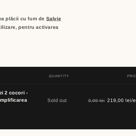
a plăcii cu
fum de
Salvie
ilizare, pentru activarea
QUANTITY
PRI
i 2 cocori -
Quantity
amplificarea
Sold out
219,00 lei/
0,00 lei