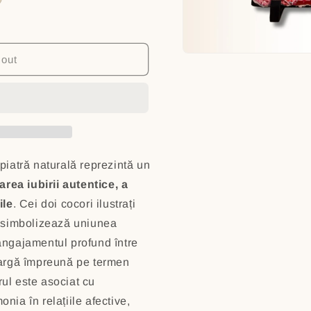
 out
iatră naturală reprezintă un
area iubirii autentice, a
ile
. Cei doi cocori ilustrați
 simbolizează uniunea
i angajamentul profund între
eargă împreună pe termen
rul este asociat cu
onia în relațiile afective,