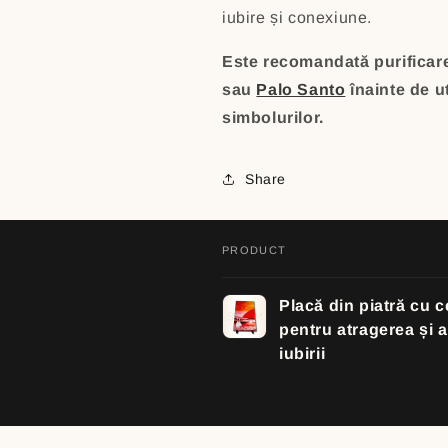
iubire și conexiune.
Este recomandată purificare
sau
Palo Santo
înainte de ut
simbolurilor.
Share
PRODUCT
Your
Placă din piatră cu ce
cart
pentru atragerea și 
iubirii
Loading...