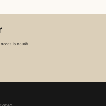
r
 acces la noutăți
Contact