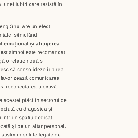
l unei iubiri care rezistă în
Feng Shui are un efect
entale, stimulând
ul emoțional și atragerea
cest simbol este recomandat
gă o relație nouă și
oresc să consolideze iubirea
i favorizează comunicarea
 și reconectarea afectivă.
acestei plăci în sectorul de
sociată cu dragostea și
u într-un spațiu dedicat
ezată și pe un altar personal,
susțin intențiile legate de