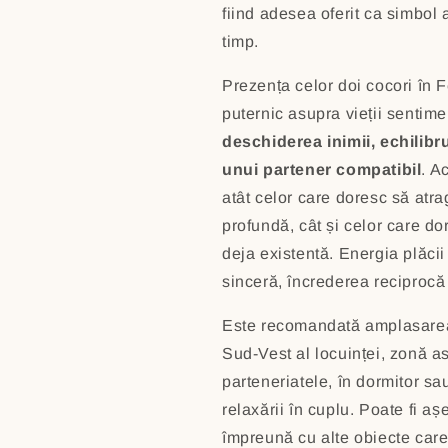
fiind adesea oferit ca simbol a
timp.
Prezența celor doi cocori în 
puternic asupra vieții sentim
deschiderea inimii, echilibr
unui partener compatibil
. A
atât celor care doresc să atra
profundă, cât și celor care d
deja existentă. Energia plăci
sinceră, încrederea reciprocă
Este recomandată amplasarea 
Sud-Vest al locuinței, zonă a
parteneriatele, în dormitor sa
relaxării în cuplu. Poate fi aș
împreună cu alte obiecte care 