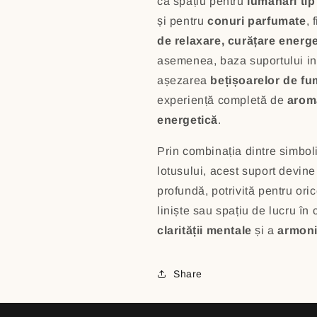
ca spațiu pentru
lumânări tip
și pentru
conuri parfumate
, 
de relaxare, curățare energe
asemenea, baza suportului inc
așezarea
bețișoarelor de fu
experiență completă de
arom
energetică
.
Prin combinația dintre simboli
lotusului, acest suport devin
profundă, potrivită pentru orice
liniște sau spațiu de lucru în
clarității mentale
și a
armoni
Share