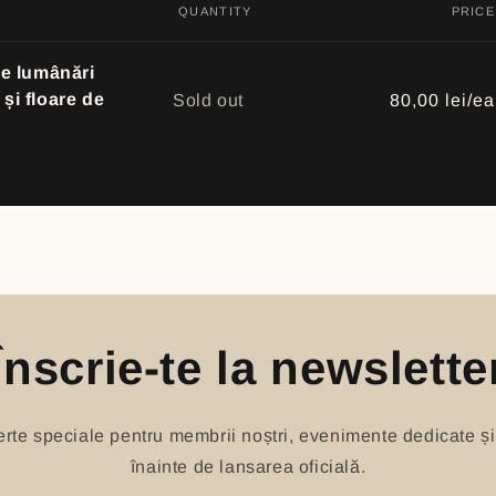
QUANTITY
PRICE
de lumânări
Quantity
și floare de
Sold out
80,00 lei/ea
Înscrie-te la newslette
oferte speciale pentru membrii noștri, evenimente dedicate și
înainte de lansarea oficială.