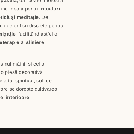
 pastilă
, dar poate fi folosită
fiind ideală pentru
ritualuri
tică și meditație
. De
lude orificii discrete pentru
migație
, facilitând astfel o
aterapie
și
aliniere
smul mâinii și cel al
e o piesă decorativă
 altar spiritual, colț de
 care se dorește cultivarea
ei interioare
.