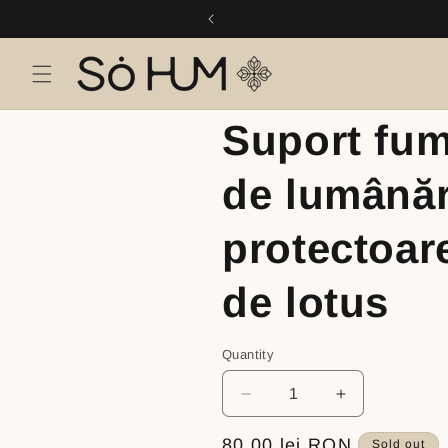
Skip to
content
Suport fum
de lumână
protectoare
de lotus
Quantity
Decrease
Increase
quantity
quantity
for
for
Regular
80,00 lei RON
Sold out