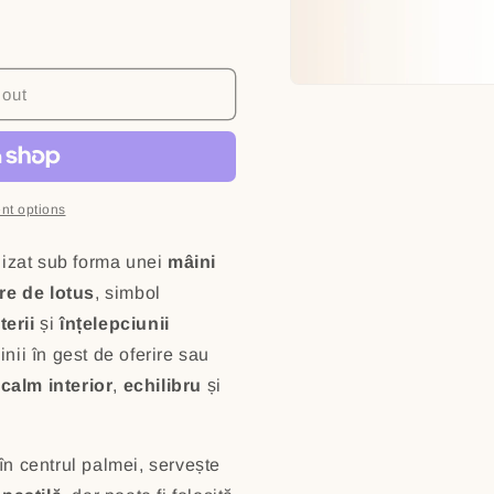
 out
nt options
lizat sub forma unei
mâini
are de lotus
, simbol
terii
și
înțelepciunii
nii în gest de oferire sau
e
calm interior
,
echilibru
și
în centrul palmei, servește