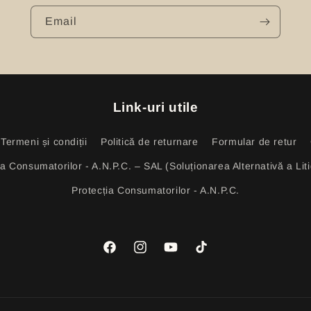
Email
Link-uri utile
Termeni și condiții
Politică de returnare
Formular de retur
ia Consumatorilor - A.N.P.C. – SAL (Soluționarea Alternativă a Litig
Protecția Consumatorilor - A.N.P.C.
Facebook
Instagram
YouTube
TikTok