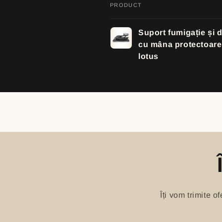
PRODUCT
Your
Suport fumigație și 
cart
cu mâna protectoare 
lotus
Loading...
Îți vom trimite 