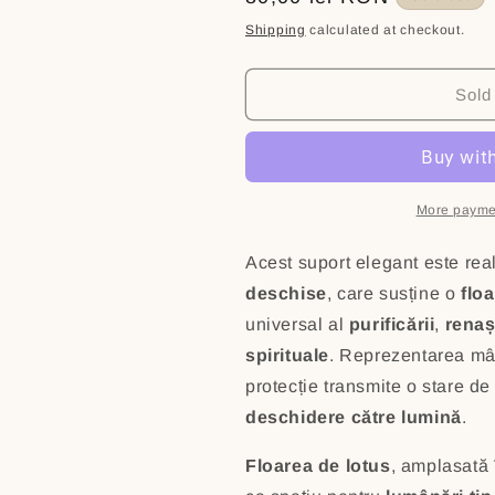
Suport
Suport
price
Shipping
calculated at checkout.
fumigație
fumigație
și
și
de
de
Sold
lumânări
lumânări
cu
cu
mâna
mâna
protectoare
protectoare
și
și
More payme
floare
floare
de
de
Acest suport elegant este rea
lotus
lotus
deschise
, care susține o
flo
universal al
purificării
,
renaș
spirituale
. Reprezentarea mâi
protecție transmite o stare d
deschidere către lumină
.
Floarea de lotus
, amplasată 