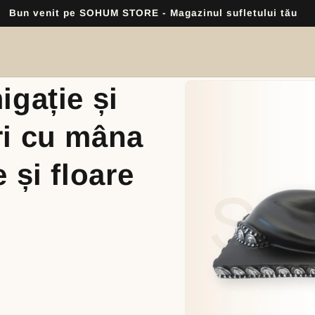
Skip to
igație și
product
information
ri cu mâna
 și floare